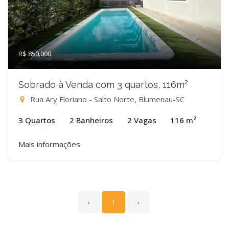
R$ 850.000
Sobrado à Venda com 3 quartos, 116m²
Rua Ary Floriano - Salto Norte, Blumenau-SC
3 Quartos
2 Banheiros
2 Vagas
116 m²
Mais informações
‹
1
›