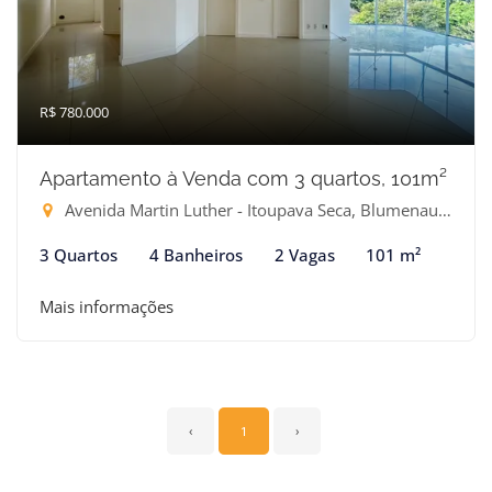
R$ 780.000
Apartamento à Venda com 3 quartos, 101m²
Avenida Martin Luther - Itoupava Seca, Blumenau-SC
3 Quartos
4 Banheiros
2 Vagas
101 m²
Mais informações
‹
1
›