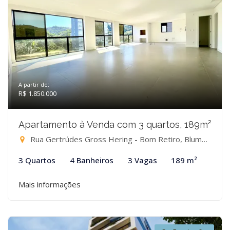
A partir de:
R$ 1.850.000
Apartamento à Venda com 3 quartos, 189m²
Rua Gertrúdes Gross Hering - Bom Retiro, Blumenau-SC
3 Quartos
4 Banheiros
3 Vagas
189 m²
Mais informações