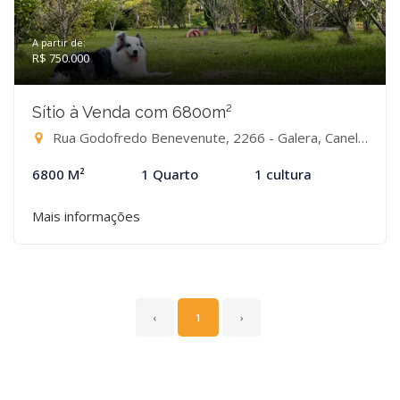
A partir de:
R$ 750.000
Sítio à Venda com 6800m²
Rua Godofredo Benevenute, 2266 - Galera, Canelinha-SC
6800 M²
1 Quarto
1 cultura
Mais informações
‹
1
›