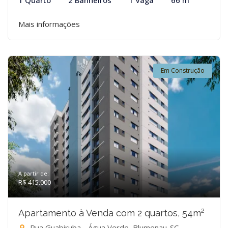
1 Quarto
2 Banheiros
1 Vaga
66 m²
Mais informações
Em Construção
A partir de:
R$ 415.000
Apartamento à Venda com 2 quartos, 54m²
Rua Guabiruba - Água Verde, Blumenau-SC