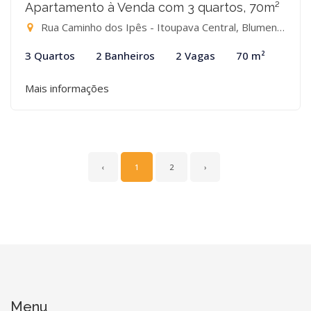
Apartamento à Venda com 3 quartos, 70m²
Rua Caminho dos Ipês - Itoupava Central, Blumenau-SC
3 Quartos
2 Banheiros
2 Vagas
70 m²
Mais informações
‹
1
2
›
Menu