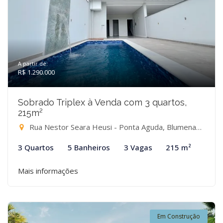
A partir de:
R$ 1.290.000
Sobrado Triplex à Venda com 3 quartos,
215m²
Rua Nestor Seara Heusi - Ponta Aguda, Blumenau-SC
3 Quartos
5 Banheiros
3 Vagas
215 m²
Mais informações
Em Construção