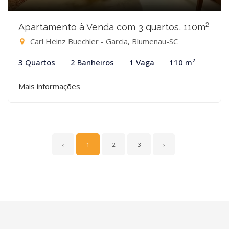
Apartamento à Venda com 3 quartos, 110m²
Carl Heinz Buechler - Garcia, Blumenau-SC
3 Quartos
2 Banheiros
1 Vaga
110 m²
Mais informações
‹
1
2
3
›